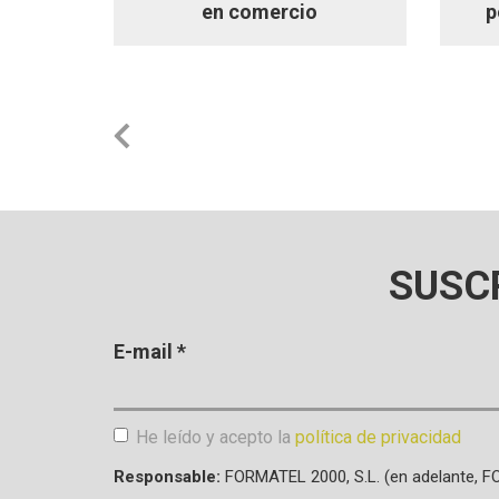
en comercio
p
SUSC
E-mail
*
He leído y acepto la
política de privacidad
Aceptación de condiciones
*
Responsable:
FORMATEL 2000, S.L. (en adelante, 