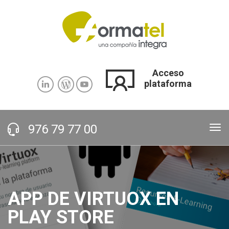
Pasar al contenido principal
Acceso
plataforma
976 79 77 00
Tog
nav
APP DE VIRTUOX EN
ESPECIALISTAS EN E-
PLAY STORE
LEARNING