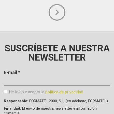
Aceptación de condiciones
*
SUSCRÍBETE A NUESTRA
NEWSLETTER
E-mail
*
He leído y acepto la
política de privacidad
Aceptación de condiciones
*
Responsable:
FORMATEL 2000, S.L. (en adelante, FORMATEL).
Finalidad:
El envío de nuestra newsletter e información
comercial.