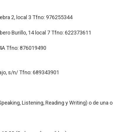
Nebra 2, local 3 Tfno: 976255344
bero Burillo, 14 local 7 Tfno: 622373611
 24A Tfno: 876019490
ajo, s/n/ Tfno: 689343901
aking, Listening, Reading y Writing) o de una o