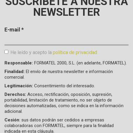
SUSCRÍBETE A NUESTRA
NEWSLETTER
E-mail
*
He leído y acepto la
política de privacidad
Aceptación de condiciones
*
Responsable:
FORMATEL 2000, S.L. (en adelante, FORMATEL).
Finalidad:
El envío de nuestra newsletter e información
comercial.
Legitimación:
Consentimiento del interesado.
Derechos:
Acceso, rectificación, oposición, supresión,
portabilidad, limitación de tratamiento, no ser objeto de
decisiones automatizadas, como se indica en la información
adicional.
Cesión
: sus datos podrán ser cedidos a empresas
colaboradoras con FORMATEL, siempre para la finalidad
indicada en esta cláusula.