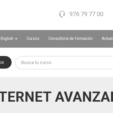
976 79 77 00
 English
Cursos
Consultoría de formación
Actua
os
NTERNET AVANZA