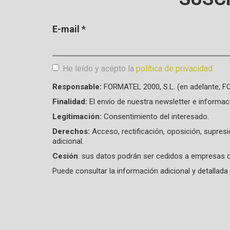
E-mail
*
He leído y acepto la
política de privacidad
Aceptación de condiciones
*
Responsable:
FORMATEL 2000, S.L. (en adelante, 
Finalidad:
El envío de nuestra newsletter e informac
Legitimación:
Consentimiento del interesado.
Derechos:
Acceso, rectificación, oposición, supres
adicional.
Cesión
: sus datos podrán ser cedidos a empresas c
Puede consultar la información adicional y detalla