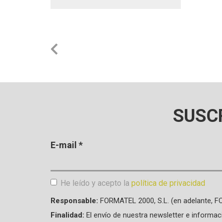
SUSC
E-mail
*
He leído y acepto la
política de privacidad
Aceptación de condiciones
*
Responsable:
FORMATEL 2000, S.L. (en adelante, 
Finalidad:
El envío de nuestra newsletter e informac