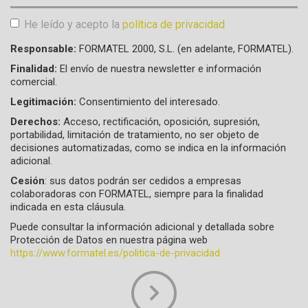
He leído y acepto la
política de privacidad
Aceptación de condiciones
*
Responsable:
FORMATEL 2000, S.L. (en adelante, FORMATEL).
Finalidad:
El envío de nuestra newsletter e información
comercial.
Legitimación:
Consentimiento del interesado.
Derechos:
Acceso, rectificación, oposición, supresión,
portabilidad, limitación de tratamiento, no ser objeto de
decisiones automatizadas, como se indica en la información
adicional.
Cesión
: sus datos podrán ser cedidos a empresas
colaboradoras con FORMATEL, siempre para la finalidad
indicada en esta cláusula.
Puede consultar la información adicional y detallada sobre
Protección de Datos en nuestra página web
https://www.formatel.es/politica-de-privacidad