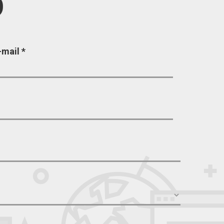
O
-mail
*