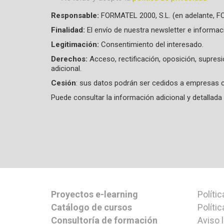
Aceptación de condiciones
*
Responsable:
FORMATEL 2000, S.L. (en adelante, 
Finalidad:
El envío de nuestra newsletter e informac
Legitimación:
Consentimiento del interesado.
Derechos:
Acceso, rectificación, oposición, supres
adicional.
Cesión
: sus datos podrán ser cedidos a empresas c
Puede consultar la información adicional y detalla
Proyectos e-learning
Polític
Catálogo de cursos
Políti
Consultoría de formación
Aviso 